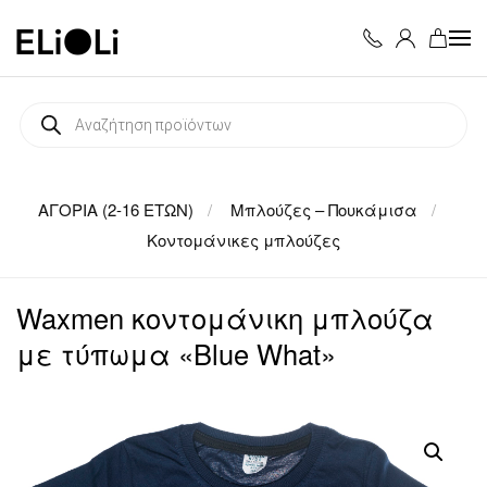
Skip to main content
Products
search
ΑΓΟΡΙΑ (2-16 ΕΤΩΝ)
Μπλούζες – Πουκάμισα
Κοντομάνικες μπλούζες
Waxmen κοντομάνικη μπλούζα
με τύπωμα «Blue What»