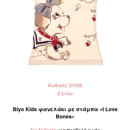
Κωδικός: 31039
2 ετών
Biyo Kids φανελάκι με στάμπα «I Love
Bones»
Συνδεθείτε
για προβολή τιμής