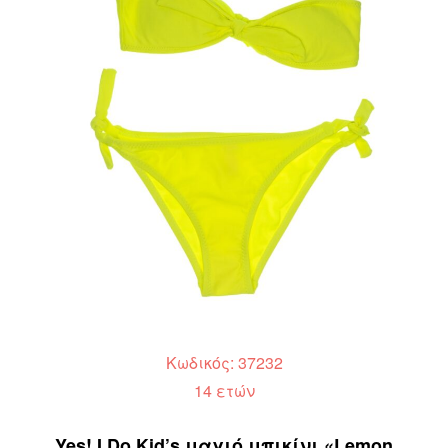
Κωδικός: 37232
14 ετών
Yes! I Do Kid’s μαγιό μπικίνι «Lemon