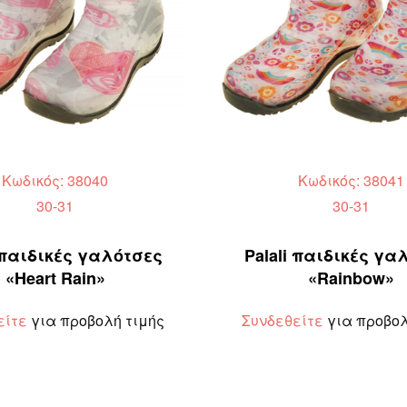
Κωδικός: 38040
Κωδικός: 38041
30-31
30-31
i παιδικές γαλότσες
Palali παιδικές γα
«Heart Rain»
«Rainbow»
είτε
για προβολή τιμής
Συνδεθείτε
για προβολ