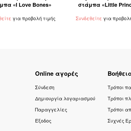
μπα «I Love Bones»
στάμπα «Little Prin
θείτε
για προβολή τιμής
Συνδεθείτε
για προβολή
Online αγορές
Βοήθει
Σύνδεση
Τρόποι π
Δημιουργία λογαριασμού
Τρόποι π
Παραγγελίες
Τρόποι α
Έξοδος
Συχνές Ε