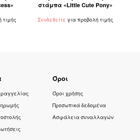
cess»
στάμπα «Little Cute Pony»
 τιμής
Συνδεθείτε
για προβολή τιμής
α
Όροι
αραγγελίας
Όροι χρήσης
ληρωμής
Προσωπικά δεδομένα
ποστολής
Ασφάλεια συναλλαγών
ρωτήσεις