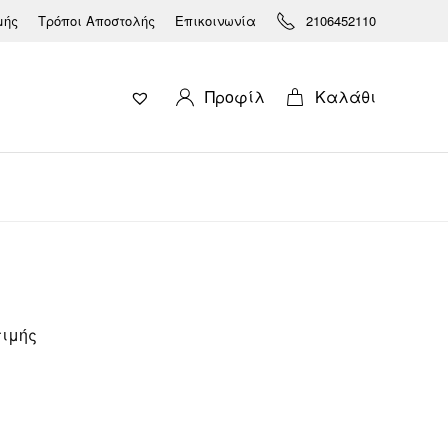
μής
Τρόποι Αποστολής
Επικοινωνία
2106452110
Προφίλ
Καλάθι
τιμής