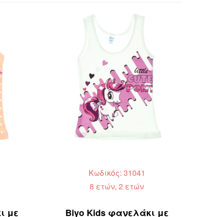
Κωδικός: 31041
8 ετών, 2 ετών
ι με
Biyo Kids φανελάκι με