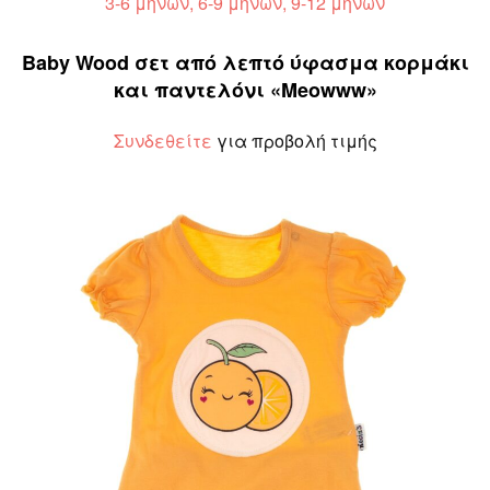
3-6 μηνών, 6-9 μηνών, 9-12 μηνών
Baby Wood σετ από λεπτό ύφασμα κορμάκι
και παντελόνι «Meowww»
Συνδεθείτε
για προβολή τιμής