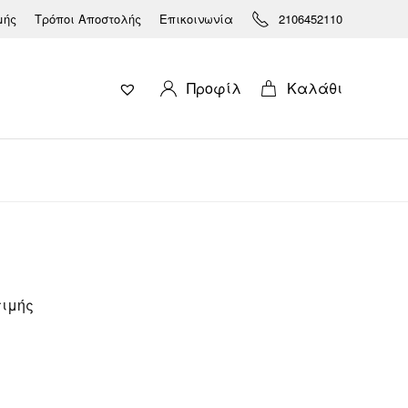
μής
Τρόποι Αποστολής
Επικοινωνία
2106452110
Προφίλ
Καλάθι
τιμής