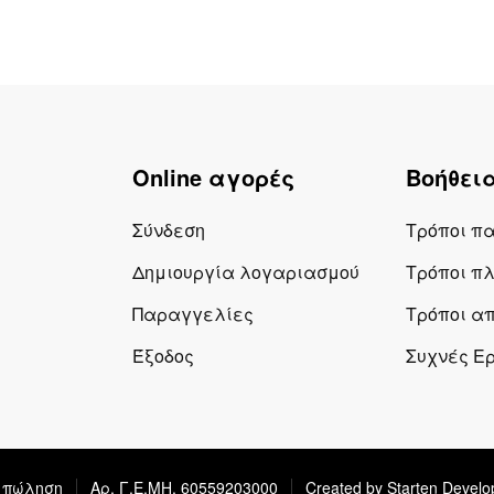
Online αγορές
Βοήθει
Σύνδεση
Τρόποι π
Δημιουργία λογαριασμού
Τρόποι π
Παραγγελίες
Τρόποι α
Έξοδος
Συχνές Ε
ή πώληση
Αρ. Γ.Ε.ΜΗ. 60559203000
Created by Starten Devel