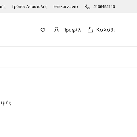
μής
Τρόποι Αποστολής
Επικοινωνία
2106452110
Προφίλ
Καλάθι
τιμής