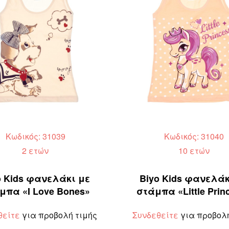
Κωδικός: 31039
Κωδικός: 31040
2 ετών
10 ετών
o Kids φανελάκι με
Biyo Kids φανελάκ
μπα «I Love Bones»
στάμπα «Little Prin
θείτε
για προβολή τιμής
Συνδεθείτε
για προβολή