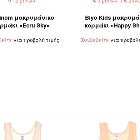
9-12 μηνών
6-9 μηνών, 3-6 μην
inom μακρυμάνικο
Biyo Kids μακρυμά
ρμάκι «Ecru Sky»
κορμάκι «Happy Sh
θείτε
για προβολή τιμής
Συνδεθείτε
για προβολή