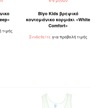
ών
6-9 μηνών
νικο
Biyo Kids βρεφικό
eep»
κοντομάνικο κορμάκι «White
Comfort»
 τιμής
Συνδεθείτε
για προβολή τιμής